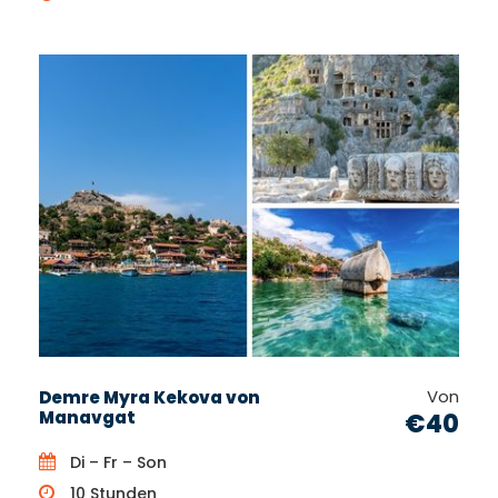
Von
Demre Myra Kekova von
Manavgat
€40
Di – Fr – Son
10 Stunden