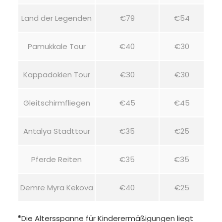
Land der Legenden
€79
€54
Pamukkale Tour
€40
€30
Kappadokien Tour
€30
€30
Gleitschirmfliegen
€45
€45
Antalya Stadttour
€35
€25
Pferde Reiten
€35
€35
Demre Myra Kekova
€40
€25
*
Die Altersspanne für Kinderermäßigungen liegt