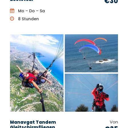
€30
Mo – Do – Sa
8 Stunden
Von
Manavgat Tandem
Gleitschirmfliegen